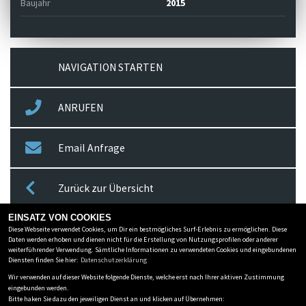
Baujahr
2015
NAVIGATION STARTEN
ANRUFEN
Email Anfrage
Zurück zur Übersicht
EINSATZ VON COOKIES
Diese Webseite verwendet Cookies, um Dir ein bestmögliches Surf-Erlebnis zu ermöglichen. Diese
MOTORRAD REINHARDT GMBH
Daten werden erhoben und dienen nicht für die Erstellung von Nutzungsprofilen oder anderer
weiterführender Verwendung. Sämtliche Informationen zu verwendeten Cookies und eingebundenen
Neustadter Straße 23-25
-
96450 Coburg
-
09561-853500
Diensten finden Sie hier:
Datenschutzerklärung
Wir verwenden auf dieser Website folgende Dienste, welche erst nach Ihrer aktiven Zustimmung
Datenschutzbestimmungen
eingebunden werden.
Impressum
Bitte haken Sie dazu den jeweiligen Dienst an und klicken auf Übernehmen: